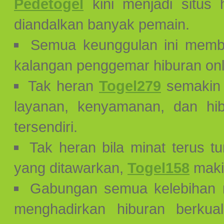
Pedetogel
kini menjadi situs 
diandalkan banyak pemain.
Semua keunggulan ini mem
kalangan penggemar hiburan onl
Tak heran
Togel279
semakin 
layanan, kenyamanan, dan hib
tersendiri.
Tak heran bila minat terus t
yang ditawarkan,
Togel158
makin
Gabungan semua kelebiha
menghadirkan hiburan berkua