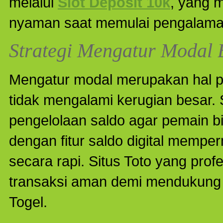
melalui
Slot Deposit 10k
, yang 
nyaman saat memulai pengalaman
Strategi Mengatur Modal 
Mengatur modal merupakan hal pe
tidak mengalami kerugian besar. 
pengelolaan saldo agar pemain b
dengan fitur saldo digital memp
secara rapi. Situs Toto yang pro
transaksi aman demi mendukung
Togel.