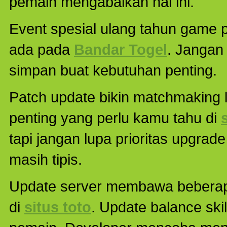
pemain mengabaikan hal ini.
Event spesial ulang tahun game p
ada pada
Bandar Togel
. Jangan 
simpan buat kebutuhan penting.
Patch update bikin matchmaking le
penting yang perlu kamu tahu di
tapi jangan lupa prioritas upgra
masih tipis.
Update server membawa beberap
di
situs toto
. Update balance skil