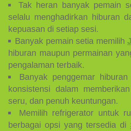
Tak heran banyak pemain s
selalu menghadirkan hiburan 
kepuasan di setiap sesi.
Banyak pemain setia memilih
hiburan maupun permainan yang
pengalaman terbaik.
Banyak penggemar hiburan 
konsistensi dalam memberikan
seru, dan penuh keuntungan.
Memilih refrigerator untuk 
berbagai opsi yang tersedia di