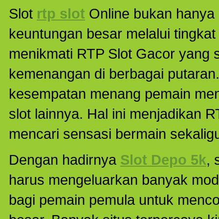
Slot
rtp slot
Online bukan hanya 
keuntungan besar melalui tingkat
menikmati RTP Slot Gacor yang 
kemenangan di berbagai putaran.
kesempatan menang pemain menjad
slot lainnya. Hal ini menjadikan R
mencari sensasi bermain sekalig
Dengan hadirnya
Slot Depo 5k
,
harus mengeluarkan banyak moda
bagi pemain pemula untuk menco