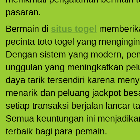
pasaran.
Bermain di
situs togel
memberika
pecinta toto togel yang menging
Dengan sistem yang modern, pema
unggulan yang meningkatkan pelu
daya tarik tersendiri karena me
menarik dan peluang jackpot be
setiap transaksi berjalan lancar 
Semua keuntungan ini menjadikan 
terbaik bagi para pemain.