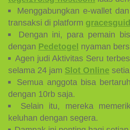
Menggabungkan e-wallet dan
transaksi di platform
gracesgui
Dengan ini, para pemain bi
dengan
Pedetogel
nyaman bers
Agen judi Aktivitas Seru terb
selama 24 jam
Slot Online
setia
Semua anggota bisa bertaruh
dengan 10rb saja.
Selain itu, mereka memer
keluhan dengan segera.
Dampak ini penting bagi setia