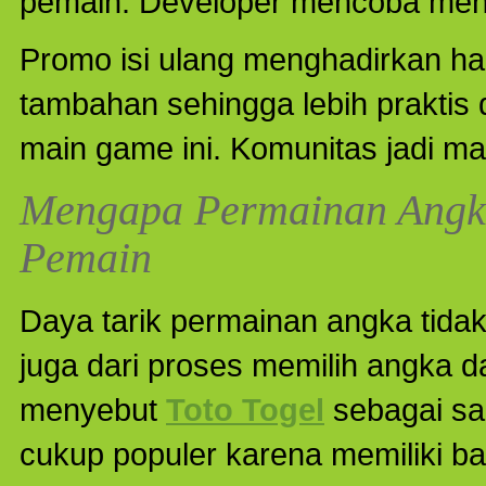
pemain. Developer mencoba menc
Promo isi ulang menghadirkan had
tambahan sehingga lebih praktis 
main game ini. Komunitas jadi m
Mengapa Permainan Angk
Pemain
Daya tarik permainan angka tidak 
juga dari proses memilih angka 
menyebut
Toto Togel
sebagai sa
cukup populer karena memiliki ba