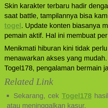
Skin karakter terbaru hadir den
saat battle, tampilannya bisa ka
togel
. Update konten biasanya 
pemain aktif. Hal ini membuat p
Menikmati hiburan kini tidak perlu
menawarkan akses yang mudah. 
Togel178, pengalaman bermain j
Related Link
Sekarang, cek
Togel178
hasi
atau meninggalkan kasur.